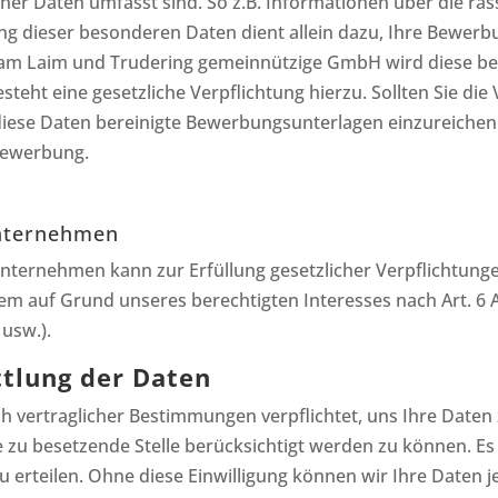
r Daten umfasst sind. So z.B. Informationen über die ras
g dieser besonderen Daten dient allein dazu, Ihre Bewerb
rg am Laim und Trudering gemeinnützige GmbH wird diese be
teht eine gesetzliche Verpflichtung hierzu. Sollten Sie die
diese Daten bereinigte Bewerbungsunterlagen einzureichen
Bewerbung.
nternehmen
ernehmen kann zur Erfüllung gesetzlicher Verpflichtungen n
m auf Grund unseres berechtigten Interesses nach Art. 6 Abs
usw.).
ttlung der Daten
h vertraglicher Bestimmungen verpflichtet, uns Ihre Daten 
e zu besetzende Stelle berücksichtigt werden zu können. Es 
 erteilen. Ohne diese Einwilligung können wir Ihre Daten 